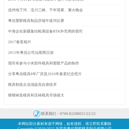
连州地下河、湟川三峡、千年瑶寨、篝火晚会
粤信塑胶模具制品庆端午拔河比赛
中海达在新疆集结检测设备RTK外壳用的我司
2017春茗相片
2015年粤信公司汕尾两日游
我司有参与小米部件模具和塑胶产品的制作
分享粤信模具8年厂庆及2016年春茗纪念照片
模具制造企业须提高自身技术
熔模铸造模具和压铸模具市场很大
联系我们：0769-82288021/22/23
本网站部分素材来源于网络，如有侵权，请立即联系删除
Copyright ©2018-2022 东莞市粤信塑胶模具制品有限公司