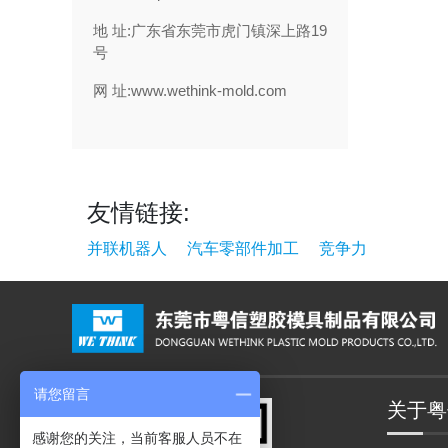
地 址:广东省东莞市虎门镇深上路19
号
网 址:www.wethink-mold.com
友情链接:
并联机器人
汽车零部件加工
竞争力
请您留言
关于粤
感谢您的关注，当前客服人员不在