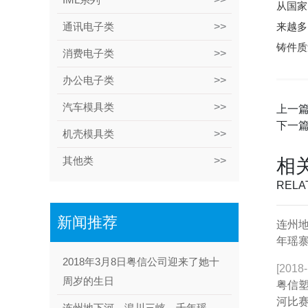
从国家
通讯电子类
来越多
铸件质
消费电子类
办公电子类
汽车模具类
上一
下一
机壳模具类
其他类
相
RELA
新闻推荐
连州
年瑶
2018年3月8日粤信公司迎来了她十
[2018-
周岁的生日
粤信
河比
连州地下河、湟川三峡、千年瑶