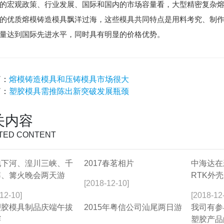
的宏观政策、行业发展、国际和国内的市场容量看，大型精密复杂
的优质熔模铸造模具飘洋过海，这些模具共同特点是用料考究、制
量达到国际先进水平，同时具有明显的价格优势。
篇：
熔模铸造模具和压铸模具市场很大
篇：
塑胶模具需推陈出新突破发展瓶颈
关内容
TED CONTENT
地下河、湟川三峡、千
2017春茗相片
中海达在
寨、篝火晚会两天游
RTK外
[2018-12-10]
12-10]
[2018-12
塑胶模具制品庆端午拔
2015年粤信公司汕尾两日游
我司有参
赛
塑胶产品